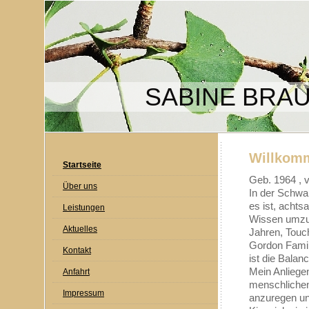
SABINE BRA
Willkomm
Startseite
Geb. 1964 , v
Über uns
In der Schwa
es ist, acht
Leistungen
Wissen umzug
Aktuelles
Jahren, Touch
Gordon Famil
Kontakt
ist die Balan
Mein Anliegen
Anfahrt
menschlichen
Impressum
anzuregen un