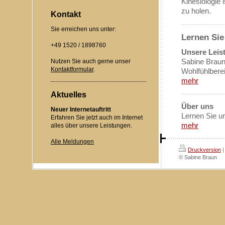
Kinesiologie 
zu holen.
Kontakt
Sie erreichen uns unter:
Lernen Sie
+49 1520 / 1898760
Unsere Leis
Nutzen Sie auch gerne unser
Sabine Braun
Kontaktformular
.
Wohlfühlbere
mehr
Aktuelles
Über uns
Neuer Internetauftritt
Lernen Sie u
Erfahren Sie jetzt auch im Internet
mehr
alles über unsere Leistungen.
Alle Meldungen
Druckversion
|
© Sabine Braun